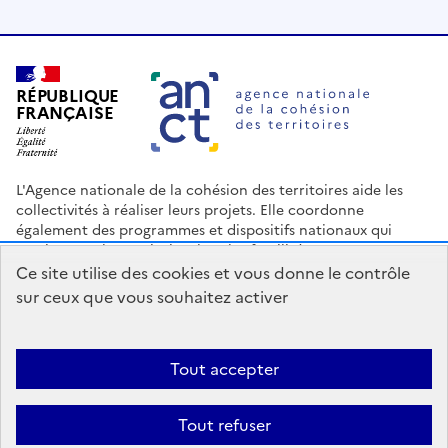
RÉPUBLIQUE
FRANÇAISE
L'Agence nationale de la cohésion des territoires aide les
collectivités à réaliser leurs projets. Elle coordonne
également des programmes et dispositifs nationaux qui
soutiennent les territoires les plus fragilisés.
Ce site utilise des cookies et vous donne le contrôle
Nous contacter
Espace Presse
Logo ANCT
Offres d'emploi
sur ceux que vous souhaitez activer
legifrance.gouv.fr
info.gouv.fr
service-public.gouv.fr
data.gouv.fr
Tout accepter
Accessibilité : Partiellement conforme
Mentions légales
Politique
Tout refuser
de confidentialité
Plan du site
Gestion des cookies
Statistiques