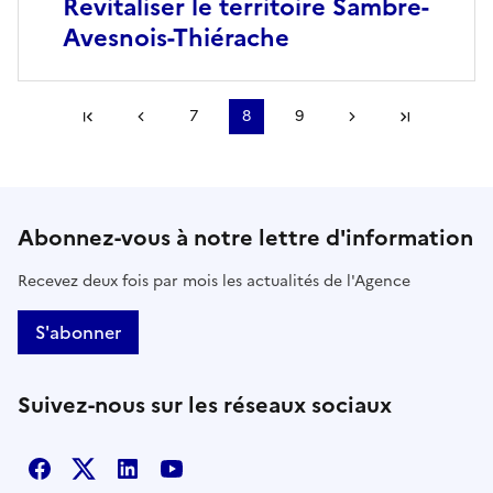
Revitaliser le territoire Sambre-
Avesnois-Thiérache
Première page
Page précédente
7
8
9
Page suivante
Dernière
Abonnez-vous à notre lettre d'information
Recevez deux fois par mois les actualités de l'Agence
S'abonner
Suivez-nous sur les réseaux sociaux
Facebook
X
Linkedin
Youtube