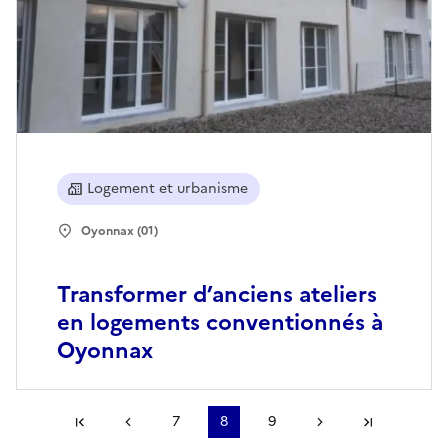
Logement et urbanisme
Oyonnax (01)
Transformer d’anciens ateliers
en logements conventionnés à
Oyonnax
Première page
Page précédente
7
8
9
Page suivante
Dernière