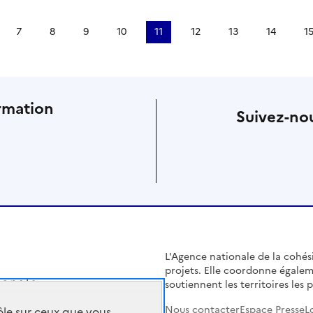
7
8
9
10
11
12
13
14
1
rmation
Suivez-nou
L'Agence nationale de la cohésio
projets. Elle coordonne égalem
soutiennent les territoires les pl
Nous contacter
Espace Presse
L
rôle sur ceux que vous