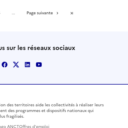
5
...
Page suivante
Dernière page
s sur les réseaux sociaux
Facebook
X
Linkedin
Youtube
n des territoires aide les collectivités à réaliser leurs
ent des programmes et dispositifs nationaux qui
us fragilisés.
ogo ANCT
Offres d'emploi