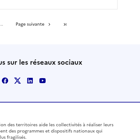
...
Page suivante
Dernière page
s sur les réseaux sociaux
Facebook
X
Linkedin
Youtube
n des territoires aide les collectivités à réaliser leurs
ent des programmes et dispositifs nationaux qui
us fragilisés.