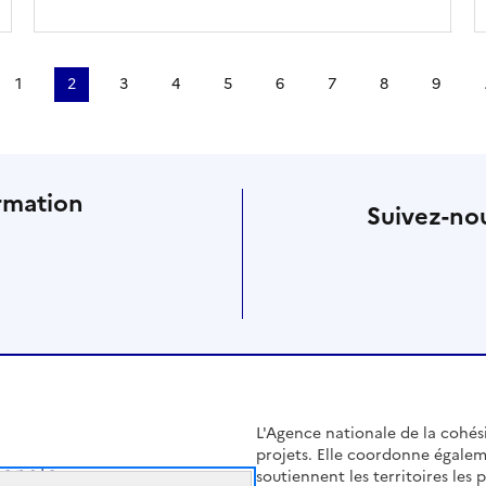
1
2
3
4
5
6
7
8
9
rmation
Suivez-nou
L'Agence nationale de la cohésio
projets. Elle coordonne égalem
soutiennent les territoires les pl