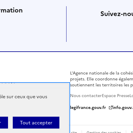
rmation
Suivez-nou
L'Agence nationale de la cohésio
projets. Elle coordonne égalem
soutiennent les territoires les pl
Nous contacter
Espace Presse
L
rôle sur ceux que vous
legifrance.gouv.fr
info.gouv.
r
Tout accepter
Politique de confidentialité
Plan du site
Gestion des cookies
S