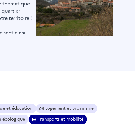
par thématique
, quartier
re territoire !
misant ainsi
sse et éducation
Logement et urbanisme
n écologique
Transports et mobilité