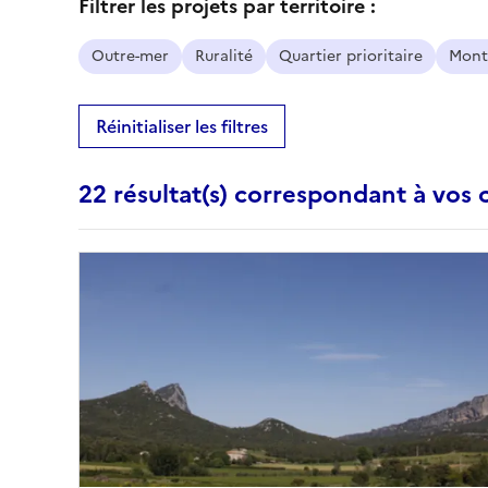
Filtrer les projets par territoire :
Outre-mer
Ruralité
Quartier prioritaire
Mont
Réinitialiser les filtres
22 résultat(s) correspondant à vos c