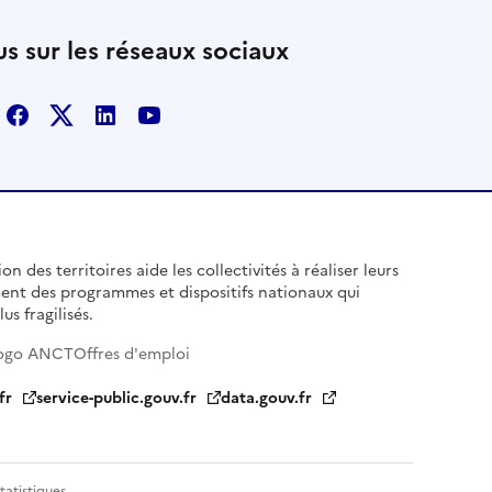
s sur les réseaux sociaux
Facebook
X
Linkedin
Youtube
n des territoires aide les collectivités à réaliser leurs
ent des programmes et dispositifs nationaux qui
us fragilisés.
ogo ANCT
Offres d'emploi
fr
service-public.gouv.fr
data.gouv.fr
tatistiques