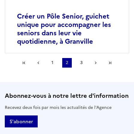
Créer un Pôle Senior, guichet
unique pour accompagner les
seniors dans leur vie
quotidienne, à Granville
Première page
Page précédente
1
2
3
Page suivante
Dernière
Abonnez-vous à notre lettre d'information
Recevez deux fois par mois les actualités de l'Agence
S'abonner