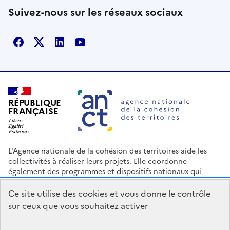
Suivez-nous sur les réseaux sociaux
Facebook
X
Linkedin
Youtube
RÉPUBLIQUE
FRANÇAISE
L'Agence nationale de la cohésion des territoires aide les
collectivités à réaliser leurs projets. Elle coordonne
également des programmes et dispositifs nationaux qui
soutiennent les territoires les plus fragilisés.
Ce site utilise des cookies et vous donne le contrôle
Nous contacter
Espace Presse
Logo ANCT
Offres d'emploi
sur ceux que vous souhaitez activer
legifrance.gouv.fr
info.gouv.fr
service-public.gouv.fr