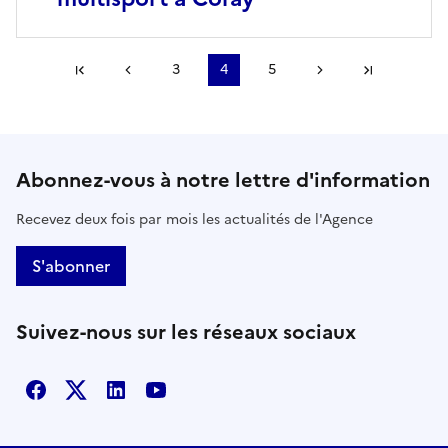
Première page
Page précédente
3
4
5
Page suivante
Dernière
Abonnez-vous à notre lettre d'information
Recevez deux fois par mois les actualités de l'Agence
S'abonner
Suivez-nous sur les réseaux sociaux
Facebook
X
Linkedin
Youtube