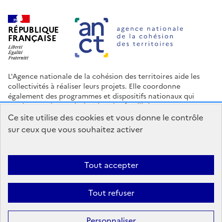
RÉPUBLIQUE
FRANÇAISE
L'Agence nationale de la cohésion des territoires aide les
collectivités à réaliser leurs projets. Elle coordonne
également des programmes et dispositifs nationaux qui
soutiennent les territoires les plus fragilisés.
Ce site utilise des cookies et vous donne le contrôle
Nous contacter
Espace Presse
Logo ANCT
Offres d'emploi
sur ceux que vous souhaitez activer
legifrance.gouv.fr
info.gouv.fr
service-public.gouv.fr
data.gouv.fr
Tout accepter
Accessibilité : Partiellement conforme
Mentions légales
Politique
Tout refuser
de confidentialité
Plan du site
Gestion des cookies
Statistiques
Personnaliser
Sauf mention contraire, tous les contenus de ce site sont sous
licence