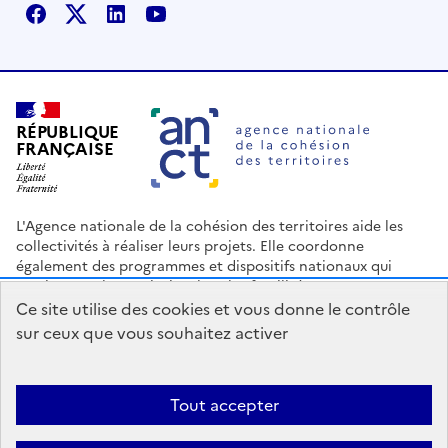
Facebook
X
Linkedin
Youtube
RÉPUBLIQUE
FRANÇAISE
L'Agence nationale de la cohésion des territoires aide les
collectivités à réaliser leurs projets. Elle coordonne
également des programmes et dispositifs nationaux qui
soutiennent les territoires les plus fragilisés.
Ce site utilise des cookies et vous donne le contrôle
Nous contacter
Espace Presse
Logo ANCT
Offres d'emploi
sur ceux que vous souhaitez activer
legifrance.gouv.fr
info.gouv.fr
service-public.gouv.fr
data.gouv.fr
Tout accepter
Accessibilité : Partiellement conforme
Mentions légales
Politique