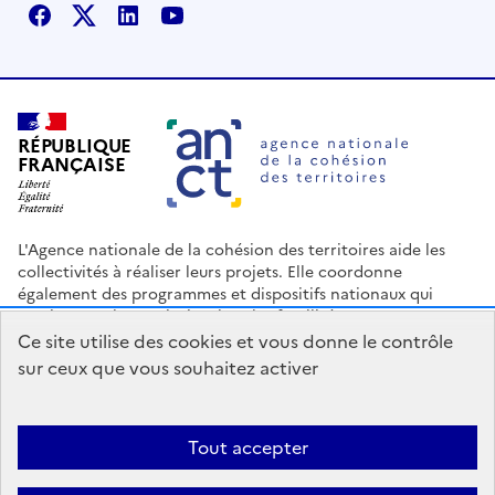
Facebook
X
Linkedin
Youtube
RÉPUBLIQUE
FRANÇAISE
L'Agence nationale de la cohésion des territoires aide les
collectivités à réaliser leurs projets. Elle coordonne
également des programmes et dispositifs nationaux qui
soutiennent les territoires les plus fragilisés.
Ce site utilise des cookies et vous donne le contrôle
Nous contacter
Espace Presse
Logo ANCT
Offres d'emploi
sur ceux que vous souhaitez activer
legifrance.gouv.fr
info.gouv.fr
service-public.gouv.fr
data.gouv.fr
Tout accepter
Accessibilité : Partiellement conforme
Mentions légales
Politique