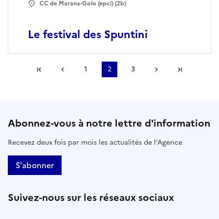
CC de Marana-Golo (epci) (2b)
Le festival des Spuntini
Première page
Page précédente
1
2
3
Page suivante
Dernière
Abonnez-vous à notre lettre d'information
Recevez deux fois par mois les actualités de l'Agence
S'abonner
Suivez-nous sur les réseaux sociaux