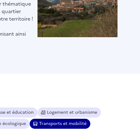
par thématique
, quartier
re territoire !
misant ainsi
sse et éducation
Logement et urbanisme
n écologique
Transports et mobilité