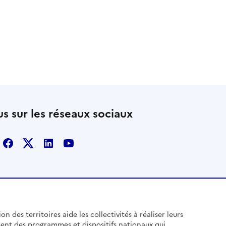
s sur les réseaux sociaux
Facebook
X
Linkedin
Youtube
n des territoires aide les collectivités à réaliser leurs
ent des programmes et dispositifs nationaux qui