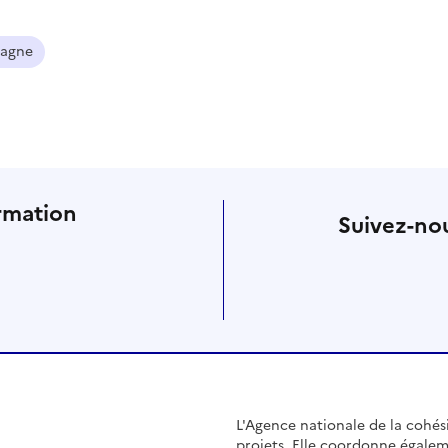
agne
rmation
Suivez-nou
L'Agence nationale de la cohésio
projets. Elle coordonne égalem