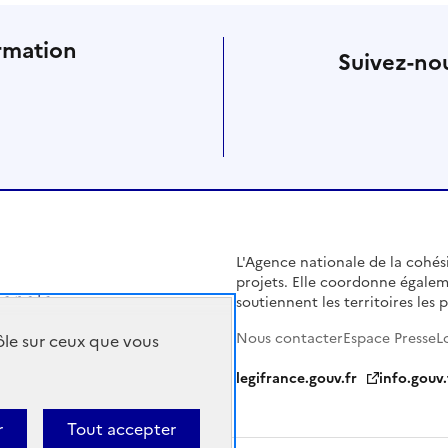
rmation
Suivez-nou
L'Agence nationale de la cohésio
projets. Elle coordonne égalem
soutiennent les territoires les pl
Nous contacter
Espace Presse
L
rôle sur ceux que vous
legifrance.gouv.fr
info.gouv.
r
Tout accepter