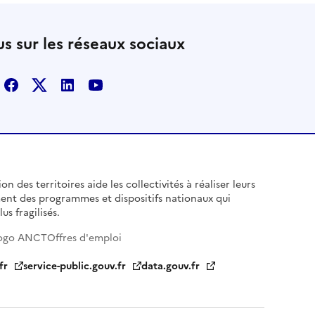
s sur les réseaux sociaux
Facebook
X
Linkedin
Youtube
n des territoires aide les collectivités à réaliser leurs
ent des programmes et dispositifs nationaux qui
us fragilisés.
ogo ANCT
Offres d'emploi
fr
service-public.gouv.fr
data.gouv.fr