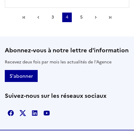
Première page
Page précédente
3
4
5
Page suivante
Dernière
Abonnez-vous à notre lettre d'information
Recevez deux fois par mois les actualités de l'Agence
S'abonner
Suivez-nous sur les réseaux sociaux
Facebook
X
Linkedin
Youtube