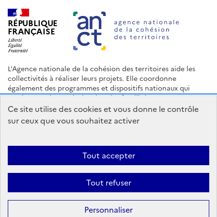
RÉPUBLIQUE
FRANÇAISE
L'Agence nationale de la cohésion des territoires aide les
collectivités à réaliser leurs projets. Elle coordonne
également des programmes et dispositifs nationaux qui
soutiennent les territoires les plus fragilisés.
Ce site utilise des cookies et vous donne le contrôle
Nous contacter
Espace Presse
Logo ANCT
Offres d'emploi
sur ceux que vous souhaitez activer
legifrance.gouv.fr
info.gouv.fr
service-public.gouv.fr
data.gouv.fr
Tout accepter
Accessibilité : Partiellement conforme
Mentions légales
Politique
Tout refuser
de confidentialité
Plan du site
Gestion des cookies
Statistiques
Personnaliser
Sauf mention contraire, tous les contenus de ce site sont sous
licence