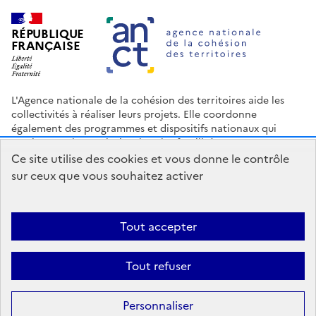
RÉPUBLIQUE
FRANÇAISE
L'Agence nationale de la cohésion des territoires aide les
collectivités à réaliser leurs projets. Elle coordonne
également des programmes et dispositifs nationaux qui
soutiennent les territoires les plus fragilisés.
Ce site utilise des cookies et vous donne le contrôle
Nous contacter
Espace Presse
Logo ANCT
Offres d'emploi
sur ceux que vous souhaitez activer
legifrance.gouv.fr
info.gouv.fr
service-public.gouv.fr
data.gouv.fr
Tout accepter
Accessibilité : Partiellement conforme
Mentions légales
Politique
Tout refuser
de confidentialité
Plan du site
Gestion des cookies
Statistiques
Personnaliser
Sauf mention contraire, tous les contenus de ce site sont sous
licence