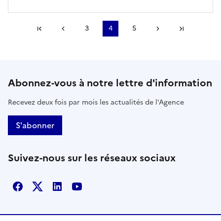
Première page
Page précédente
3
4
5
Page suivante
Dernière
Abonnez-vous à notre lettre d'information
Recevez deux fois par mois les actualités de l'Agence
S'abonner
Suivez-nous sur les réseaux sociaux
Facebook
X
Linkedin
Youtube