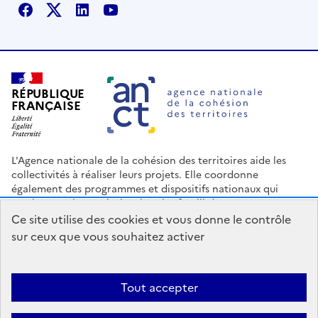
Facebook
X
Linkedin
Youtube
RÉPUBLIQUE
FRANÇAISE
L'Agence nationale de la cohésion des territoires aide les
collectivités à réaliser leurs projets. Elle coordonne
également des programmes et dispositifs nationaux qui
soutiennent les territoires les plus fragilisés.
Ce site utilise des cookies et vous donne le contrôle
Nous contacter
Espace Presse
Logo ANCT
Offres d'emploi
sur ceux que vous souhaitez activer
legifrance.gouv.fr
info.gouv.fr
service-public.gouv.fr
data.gouv.fr
Tout accepter
Accessibilité : Partiellement conforme
Mentions légales
Politique