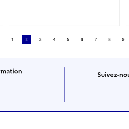
1
2
3
4
5
6
7
8
9
rmation
Suivez-nou