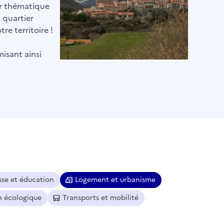
par thématique
, quartier
re territoire !
misant ainsi
sse et éducation
Logement et urbanisme
n écologique
Transports et mobilité