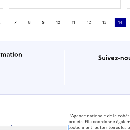
...
7
8
9
10
11
12
13
14
rmation
Suivez-nou
L'Agence nationale de la cohésio
projets. Elle coordonne égalem
soutiennent les territoires les pl