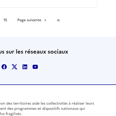
15
Page suivante
Dernière page
s sur les réseaux sociaux
Facebook
X
Linkedin
Youtube
n des territoires aide les collectivités à réaliser leurs
ent des programmes et dispositifs nationaux qui
us fragilisés.