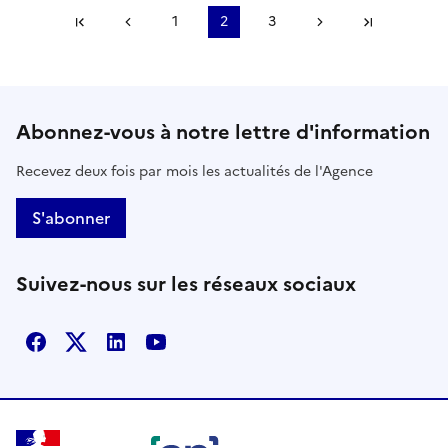
Première page
Page précédente
1
2
3
Page suivante
Dernière
Abonnez-vous à notre lettre d'information
Recevez deux fois par mois les actualités de l'Agence
S'abonner
Suivez-nous sur les réseaux sociaux
Facebook
X
Linkedin
Youtube