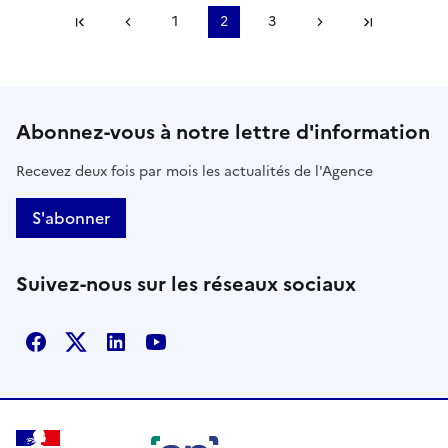
Première page
Page précédente
1
2
3
Page suivante
Dernière
Abonnez-vous à notre lettre d'information
Recevez deux fois par mois les actualités de l'Agence
S'abonner
Suivez-nous sur les réseaux sociaux
Facebook
X
Linkedin
Youtube