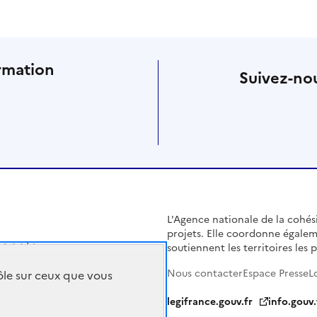
rmation
Suivez-nou
L'Agence nationale de la cohésio
projets. Elle coordonne égalem
soutiennent les territoires les pl
Nous contacter
Espace Presse
L
rôle sur ceux que vous
legifrance.gouv.fr
info.gouv.