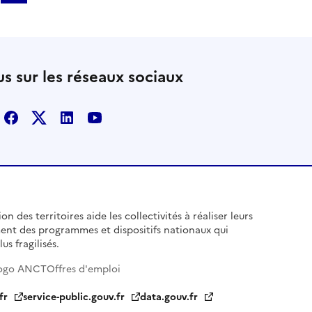
s sur les réseaux sociaux
Facebook
X
Linkedin
Youtube
n des territoires aide les collectivités à réaliser leurs
ent des programmes et dispositifs nationaux qui
us fragilisés.
ogo ANCT
Offres d'emploi
fr
service-public.gouv.fr
data.gouv.fr