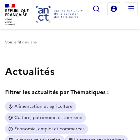
Rechercher
Mon es
RÉPUBLIQUE
FRANÇAISE
Voir le fil d'Ariane
Haut de page
Actualités
Filtrer les actualités par Thématiques :
Alimentation et agriculture
Culture, patrimoine et tourisme
Économie, emploi et commerces