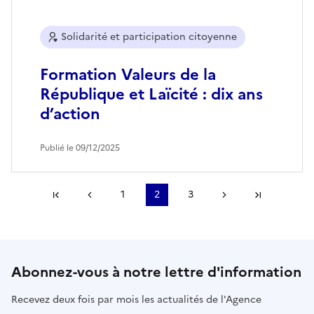
Solidarité et participation citoyenne
Formation Valeurs de la
République et Laïcité : dix ans
d’action
Publié le 09/12/2025
Première page
Page précédente
1
2
3
Page suivante
Dernière
Abonnez-vous à notre lettre d'information
Recevez deux fois par mois les actualités de l'Agence