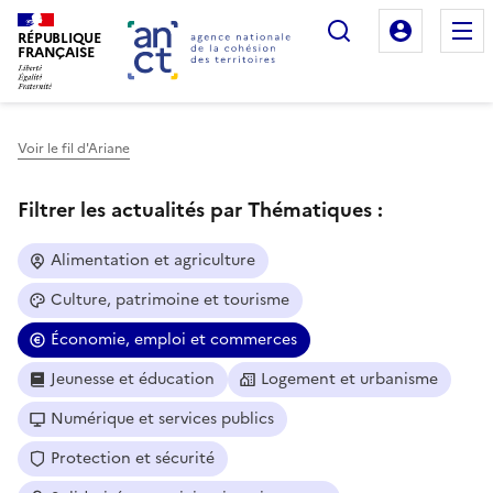
Rechercher
Mon es
RÉPUBLIQUE
FRANÇAISE
Voir le fil d'Ariane
Haut de page
Filtrer les actualités par Thématiques :
Alimentation et agriculture
Culture, patrimoine et tourisme
Économie, emploi et commerces
Jeunesse et éducation
Logement et urbanisme
Numérique et services publics
Protection et sécurité