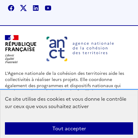
Facebook
X
Linkedin
Youtube
RÉPUBLIQUE
FRANÇAISE
L'Agence nationale de la cohésion des territoires aide les
collectivités à réaliser leurs projets. Elle coordonne
également des programmes et dispositifs nationaux qui
soutiennent les territoires les plus fragilisés.
Ce site utilise des cookies et vous donne le contrôle
Nous contacter
Espace Presse
Logo ANCT
Offres d'emploi
sur ceux que vous souhaitez activer
legifrance.gouv.fr
info.gouv.fr
service-public.gouv.fr
data.gouv.fr
Tout accepter