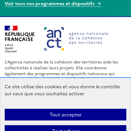
Voir tous nos programmes et dispositifs
Agence nationale de la cohésion des terr
RÉPUBLIQUE
FRANÇAISE
L'Agence nationale de la cohésion des territoires aide les
collectivités à réaliser leurs projets. Elle coordonne
également des programmes et dispositifs nationaux qui
soutiennent les territoires les plus fragilisés.
Ce site utilise des cookies et vous donne le contrôle
Nous contacter
Espace Presse
Logo ANCT
Offres d'emploi
sur ceux que vous souhaitez activer
legifrance.gouv.fr
info.gouv.fr
service-public.gouv.fr
data.gouv.fr
Tout accepter
Accessibilité : Partiellement conforme
Mentions légales
Politique