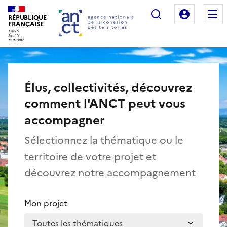
Rechercher
Mon es
RÉPUBLIQUE
Agence nationale de la cohésion des territo
FRANÇAISE
Élus, collectivités, découvrez
comment l'ANCT peut vous
accompagner
Sélectionnez la thématique ou le
territoire de votre projet et
découvrez notre accompagnement
Mon projet