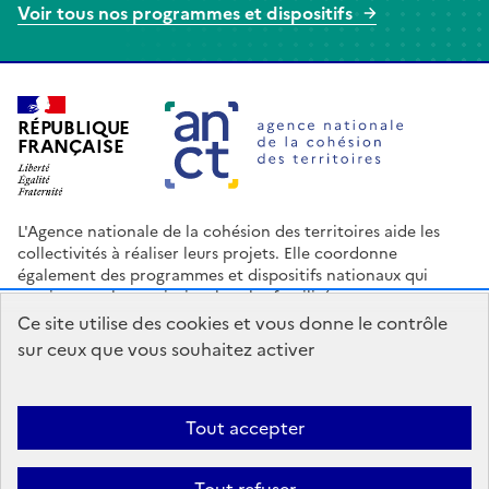
Voir tous nos programmes et dispositifs
Agence nationale de la cohésion des terr
RÉPUBLIQUE
FRANÇAISE
L'Agence nationale de la cohésion des territoires aide les
collectivités à réaliser leurs projets. Elle coordonne
également des programmes et dispositifs nationaux qui
soutiennent les territoires les plus fragilisés.
Ce site utilise des cookies et vous donne le contrôle
Nous contacter
Espace Presse
Logo ANCT
Offres d'emploi
sur ceux que vous souhaitez activer
legifrance.gouv.fr
info.gouv.fr
service-public.gouv.fr
data.gouv.fr
Tout accepter
Accessibilité : Partiellement conforme
Mentions légales
Politique