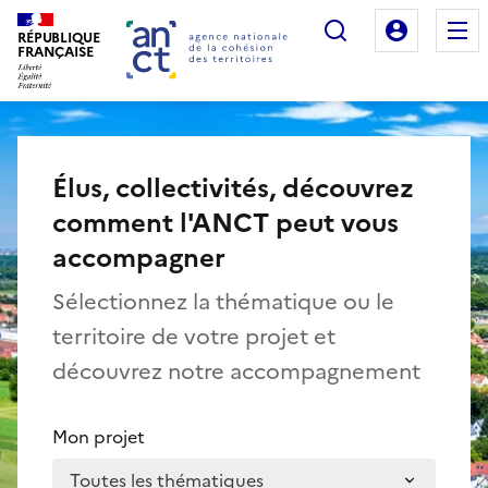
Rechercher
Mon es
RÉPUBLIQUE
Agence nationale de la cohésion des territo
FRANÇAISE
Élus, collectivités, découvrez
comment l'ANCT peut vous
accompagner
Sélectionnez la thématique ou le
territoire de votre projet et
découvrez notre accompagnement
Mon projet