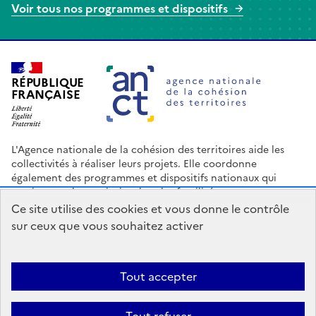
Voir tous nos programmes et dispositifs
Agence nationale de la cohésion des terr
RÉPUBLIQUE
FRANÇAISE
L'Agence nationale de la cohésion des territoires aide les
collectivités à réaliser leurs projets. Elle coordonne
également des programmes et dispositifs nationaux qui
soutiennent les territoires les plus fragilisés.
Ce site utilise des cookies et vous donne le contrôle
Nous contacter
Espace Presse
Logo ANCT
Offres d'emploi
sur ceux que vous souhaitez activer
legifrance.gouv.fr
info.gouv.fr
service-public.gouv.fr
data.gouv.fr
Tout accepter
Accessibilité : Partiellement conforme
Mentions légales
Politique