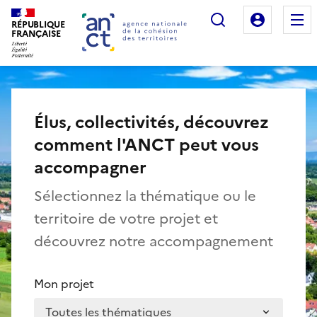
Rechercher
Mon es
RÉPUBLIQUE
Agence nationale de la cohésion des territo
FRANÇAISE
Élus, collectivités, découvrez
comment l'ANCT peut vous
accompagner
Sélectionnez la thématique ou le
territoire de votre projet et
découvrez notre accompagnement
Mon projet