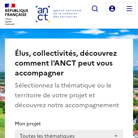
Rechercher
Mon es
RÉPUBLIQUE
Agence nationale de la cohésion des territo
FRANÇAISE
Élus, collectivités, découvrez
comment l'ANCT peut vous
accompagner
Sélectionnez la thématique ou le
territoire de votre projet et
découvrez notre accompagnement
Mon projet