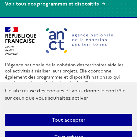
Voir tous nos programmes et dispositifs
Agence nationale de la cohésion des terr
RÉPUBLIQUE
FRANÇAISE
L'Agence nationale de la cohésion des territoires aide les
collectivités à réaliser leurs projets. Elle coordonne
également des programmes et dispositifs nationaux qui
soutiennent les territoires les plus fragilisés.
Ce site utilise des cookies et vous donne le contrôle
Nous contacter
Espace Presse
Logo ANCT
Offres d'emploi
sur ceux que vous souhaitez activer
legifrance.gouv.fr
info.gouv.fr
service-public.gouv.fr
data.gouv.fr
Tout accepter
Accessibilité : Partiellement conforme
Mentions légales
Politique